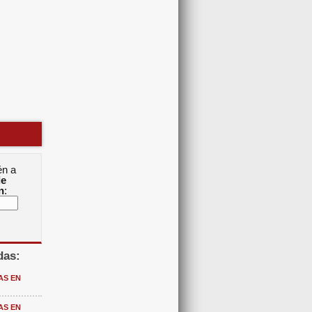
én a
de
n
:
das:
AS EN
AS EN