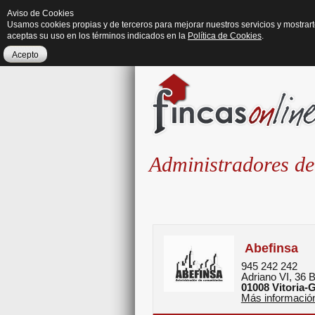
Aviso de Cookies
Usamos cookies propias y de terceros para mejorar nuestros servicios y mostrar
aceptas su uso en los términos indicados en la
Política de Cookies
.
Acepto
Administradores de
Abefinsa
945 242 242
Adriano VI, 36 
01008
Vitoria-
Más informació