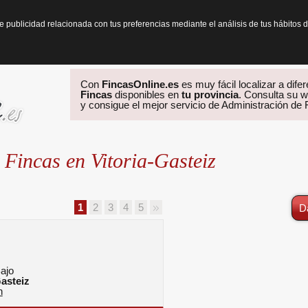
te publicidad relacionada con tus preferencias mediante el análisis de tus hábit
Con
FincasOnline.es
es muy fácil localizar a dife
Fincas
disponibles en
tu provincia
. Consulta su w
y consigue el mejor servicio de Administración de
 Fincas en Vitoria-Gasteiz
1
2
3
4
5
D
Bajo
Gasteiz
n