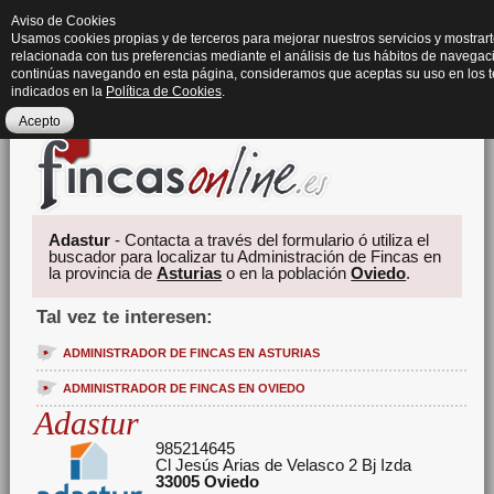
Aviso de Cookies
Usamos cookies propias y de terceros para mejorar nuestros servicios y mostrart
relacionada con tus preferencias mediante el análisis de tus hábitos de navegaci
continúas navegando en esta página, consideramos que aceptas su uso en los 
indicados en la
Política de Cookies
.
Acepto
Adastur
- Contacta a través del formulario ó utiliza el
buscador para localizar tu Administración de Fincas en
la provincia de
Asturias
o en la población
Oviedo
.
Tal vez te interesen:
ADMINISTRADOR DE FINCAS EN ASTURIAS
ADMINISTRADOR DE FINCAS EN OVIEDO
Adastur
985214645
Cl Jesús Arias de Velasco 2 Bj Izda
33005
Oviedo