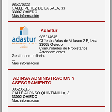
985276323
CALLE PEREZ DE LA SALA, 33
33007
OVIEDO
Más información
Adastur
985214645
Cl Jesús Arias de Velasco 2 Bj Izda
33005
Oviedo
Comunidades de Propietarios
Arrendamientos
Gestion inmobiliaria.
...
Más información
ADINSA ADMINISTRACION Y
ASESORAMIENTO
985205116
CALLE ALONSO QUINTANILLA, 3
33002
OVIEDO
Más información