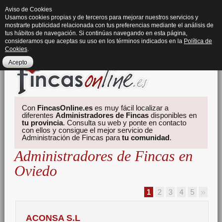
Aviso de Cookies
Usamos cookies propias y de terceros para mejorar nuestros servicios y
mostrarte publicidad relacionada con tus preferencias mediante el análisis de
tus hábitos de navegación. Si continúas navegando en esta página,
consideramos que aceptas su uso en los términos indicados en la
Política de
Cookies
.
Acepto
Con
FincasOnline.es
es muy fácil localizar a
diferentes
Administradores de Fincas
disponibles en
tu provincia
. Consulta su web y ponte en contacto
con ellos y consigue el mejor servicio de
Administración de Fincas para
tu comunidad
.
Administradores de Fincas en
Oviedo
1
2
3
4
5
ACONSA S.L