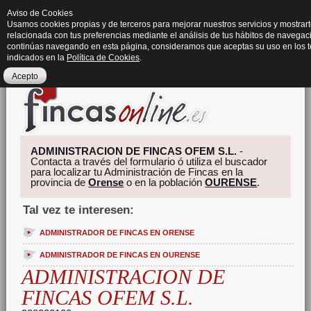
Aviso de Cookies
Usamos cookies propias y de terceros para mejorar nuestros servicios y mostrart
relacionada con tus preferencias mediante el análisis de tus hábitos de navegaci
continúas navegando en esta página, consideramos que aceptas su uso en los 
indicados en la
Política de Cookies
.
Acepto
ADMINISTRACION DE FINCAS OFEM S.L.
-
Contacta a través del formulario ó utiliza el buscador
para localizar tu Administración de Fincas en la
provincia de
Orense
o en la población
OURENSE
.
Tal vez te interesen:
ADMINISTRADOR DE FINCAS EN ORENSE
ADMINISTRADOR DE FINCAS EN OURENSE
ADMINISTRACION DE
FINCAS OFEM S.L.