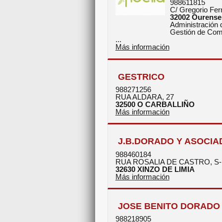
988611815
C/ Gregorio Fer
32002
Ourense
Administración 
Gestión de Com
...
Más información
GESTRICO
988271256
RUA ALDARA, 27
32500
O CARBALLIÑO
Más información
J.B.DORADO Y ASOCIAD
988460184
RUA ROSALIA DE CASTRO, S
32630
XINZO DE LIMIA
Más información
JOSE BENITO DORADO 
988218905