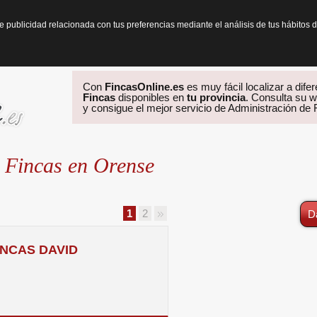
te publicidad relacionada con tus preferencias mediante el análisis de tus hábit
Con
FincasOnline.es
es muy fácil localizar a dife
Fincas
disponibles en
tu provincia
. Consulta su w
y consigue el mejor servicio de Administración de
 Fincas en Orense
1
2
D
INCAS DAVID