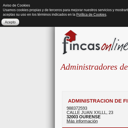
Aviso de Cookies
Usamos cookies propias y de terceros para mejorar nuestros servicios y mostrar
aceptas su uso en los términos indicados en la
Política de Cookies
.
Acepto
Administradores de
ADMINISTRACION DE F
988372593
CALLE JUAN XXLLL, 23
32003
OURENSE
Más información