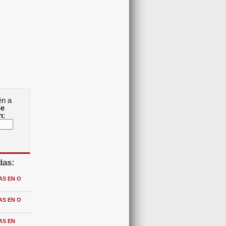
én a
de
n
:
das:
AS EN O
AS EN O
AS EN