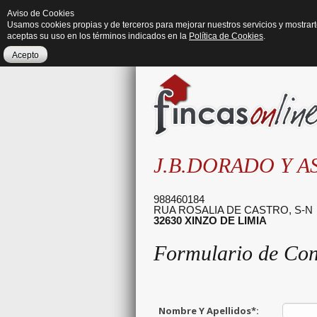
Aviso de Cookies
Usamos cookies propias y de terceros para mejorar nuestros servicios y mostrar
aceptas su uso en los términos indicados en la
Política de Cookies
.
Acepto
J.B.DORADO Y A
988460184
RUA ROSALIA DE CASTRO, S-N
32630
XINZO DE LIMIA
Formulario de Con