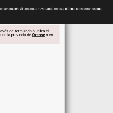
os de navegación. Si continúas navegando en esta página, consideramos que
avés del formulario ó utiliza el
s en la provincia de
Orense
o en