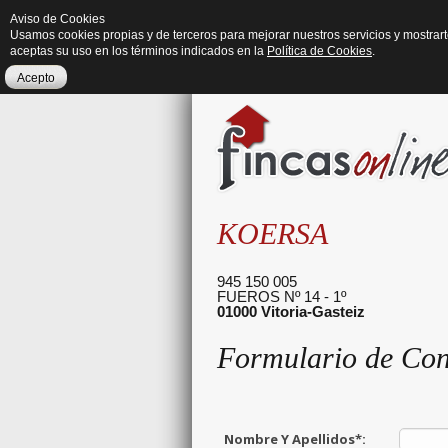
Aviso de Cookies
Usamos cookies propias y de terceros para mejorar nuestros servicios y mostrar
aceptas su uso en los términos indicados en la
Política de Cookies
.
Acepto
KOERSA
945 150 005
FUEROS Nº 14 - 1º
01000
Vitoria-Gasteiz
Formulario de Con