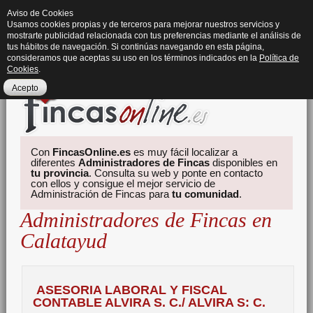
Aviso de Cookies
Usamos cookies propias y de terceros para mejorar nuestros servicios y
mostrarte publicidad relacionada con tus preferencias mediante el análisis de
tus hábitos de navegación. Si continúas navegando en esta página,
consideramos que aceptas su uso en los términos indicados en la
Política de
Cookies
.
Acepto
Con
FincasOnline.es
es muy fácil localizar a
diferentes
Administradores de Fincas
disponibles en
tu provincia
. Consulta su web y ponte en contacto
con ellos y consigue el mejor servicio de
Administración de Fincas para
tu comunidad
.
Administradores de Fincas en
Calatayud
ASESORIA LABORAL Y FISCAL
CONTABLE ALVIRA S. C./ ALVIRA S: C.