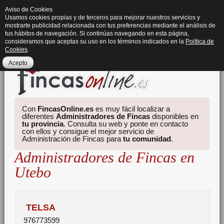
Aviso de Cookies
Usamos cookies propias y de terceros para mejorar nuestros servicios y
mostrarte publicidad relacionada con tus preferencias mediante el análisis de
tus hábitos de navegación. Si continúas navegando en esta página,
consideramos que aceptas su uso en los términos indicados en la
Política de
Cookies
.
Acepto
Con
FincasOnline.es
es muy fácil localizar a
diferentes
Administradores de Fincas
disponibles en
tu provincia
. Consulta su web y ponte en contacto
con ellos y consigue el mejor servicio de
Administración de Fincas para
tu comunidad
.
Administradores de Fincas en
Utebo
TELSA
976773599