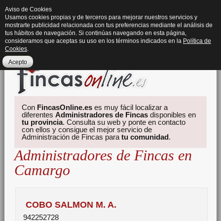
Aviso de Cookies
Usamos cookies propias y de terceros para mejorar nuestros servicios y
mostrarte publicidad relacionada con tus preferencias mediante el análisis de
tus hábitos de navegación. Si continúas navegando en esta página,
consideramos que aceptas su uso en los términos indicados en la
Política de
Cookies
.
Acepto
Con
FincasOnline.es
es muy fácil localizar a
diferentes
Administradores de Fincas
disponibles en
tu provincia
. Consulta su web y ponte en contacto
con ellos y consigue el mejor servicio de
Administración de Fincas para
tu comunidad
.
Administradores de Fincas en
Camargo
COBO SALMON M. A.
942252728