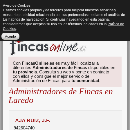
Aviso de Cookies
Usamos cookies propias y de terceros para mejorar nuestros servicios y
mostrarte publicidad relacionada con tus preferencias mediante el análisis de
tus hábitos de navegación. Si continúas navegando en esta página,
consideramos que aceptas su uso en los términos indicados en la
Política de
Cookies
.
Acepto
Con
FincasOnline.es
es muy fácil localizar a
diferentes
Administradores de Fincas
disponibles en
tu provincia
. Consulta su web y ponte en contacto
con ellos y consigue el mejor servicio de
Administración de Fincas para
tu comunidad
.
Administradores de Fincas en
Laredo
AJA RUIZ, J.F.
942604740