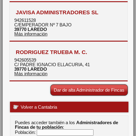
JAVISA ADMINISTRADORES SL
942611528
C/EMPERADOR Nº 7 BAJO
39770
LAREDO
Más información
RODRIGUEZ TRUEBA M. C.
942605539
C/ PADRE IGNACIO ELLACURIA, 41
39770
LAREDO
Más información
Dar de alta Administrador de Fincas
Volver a Cantabria
Puedes acceder también a los
Administradores de
Fincas de tu población
:
Población: