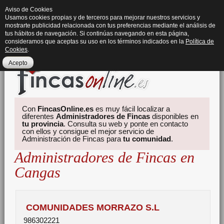
Aviso de Cookies
Usamos cookies propias y de terceros para mejorar nuestros servicios y
mostrarte publicidad relacionada con tus preferencias mediante el análisis de
tus hábitos de navegación. Si continúas navegando en esta página,
consideramos que aceptas su uso en los términos indicados en la
Política de
Cookies
.
Acepto
Con
FincasOnline.es
es muy fácil localizar a
diferentes
Administradores de Fincas
disponibles en
tu provincia
. Consulta su web y ponte en contacto
con ellos y consigue el mejor servicio de
Administración de Fincas para
tu comunidad
.
Administradores de Fincas en
Cangas
COMUNIDADES MORRAZO S.L
986302221