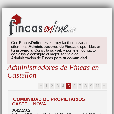
Con
FincasOnline.es
es muy fácil localizar a
diferentes
Administradores de Fincas
disponibles en
tu provincia
. Consulta su web y ponte en contacto
con ellos y consigue el mejor servicio de
Administración de Fincas para
tu comunidad
.
Administradores de Fincas en
Castellón
1
2
3
4
5
6
7
8
9
11
COMUNIDAD DE PROPIETARIOS
CASTELLNOVA
964252902