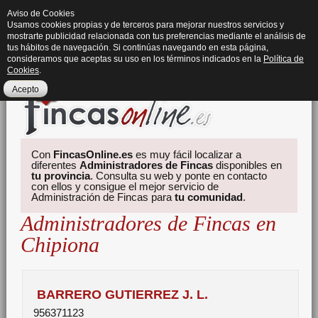
Aviso de Cookies
Usamos cookies propias y de terceros para mejorar nuestros servicios y
mostrarte publicidad relacionada con tus preferencias mediante el análisis de
tus hábitos de navegación. Si continúas navegando en esta página,
consideramos que aceptas su uso en los términos indicados en la
Política de
Cookies
.
Acepto
Con
FincasOnline.es
es muy fácil localizar a
diferentes
Administradores de Fincas
disponibles en
tu provincia
. Consulta su web y ponte en contacto
con ellos y consigue el mejor servicio de
Administración de Fincas para
tu comunidad
.
Administradores de Fincas en
Chipiona
BARRERO GUTIERREZ J. L.
956371123