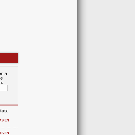
én a
de
n
:
das:
AS EN
AS EN