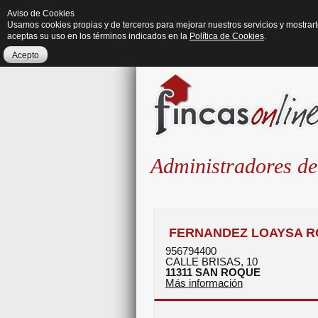
Aviso de Cookies
Usamos cookies propias y de terceros para mejorar nuestros servicios y mostrar
aceptas su uso en los términos indicados en la
Política de Cookies
.
Acepto
Administradores de
FERNANDEZ LOAYSA RO
956794400
CALLE BRISAS, 10
11311
SAN ROQUE
Más información