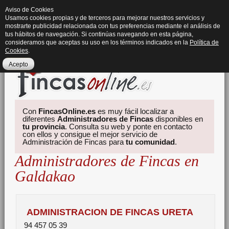
Aviso de Cookies
Usamos cookies propias y de terceros para mejorar nuestros servicios y
mostrarte publicidad relacionada con tus preferencias mediante el análisis de
tus hábitos de navegación. Si continúas navegando en esta página,
consideramos que aceptas su uso en los términos indicados en la
Política de
Cookies
.
Acepto
Con
FincasOnline.es
es muy fácil localizar a
diferentes
Administradores de Fincas
disponibles en
tu provincia
. Consulta su web y ponte en contacto
con ellos y consigue el mejor servicio de
Administración de Fincas para
tu comunidad
.
Administradores de Fincas en
Galdakao
ADMINISTRACION DE FINCAS URETA
94 457 05 39