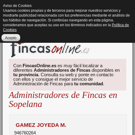
Aviso de Cookies
Usamos cookies propias y de terceros para mejorar nuestros servicios y
mostrarte publicidad relacionada con tus preferencias mediante el análisis de
tus hábitos de navegación. Si continúas navegando en esta página,
consideramos que aceptas su uso en los términos indicados en la
Política de
Cookies
.
Acepto
Con
FincasOnline.es
es muy fácil localizar a
diferentes
Administradores de Fincas
disponibles en
tu provincia
. Consulta su web y ponte en contacto
con ellos y consigue el mejor servicio de
Administración de Fincas para
tu comunidad
.
Administradores de Fincas en
Sopelana
GAMEZ JOYEDA M.
946760264