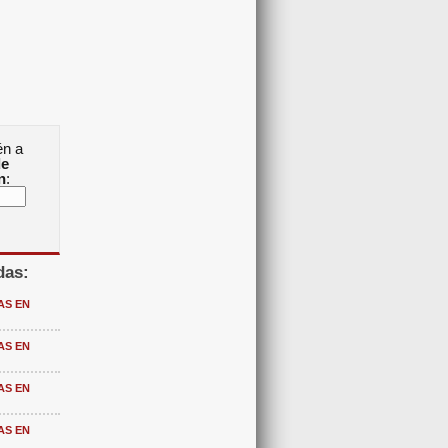
én a
de
n
:
das:
AS EN
AS EN
AS EN
AS EN