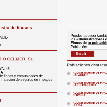
stió de finques
Puedes acceder tambi
ltillo
los
Administradores 
Fincas de tu població
n
Población:
IO CELMER, SL
Poblaciones destaca
A, 46
GA
ADMINISTRADOR DE FINC
BALAGUER
de fincas y comunidades de
ontratación de seguros de impagos
ADMINISTRADOR DE FINC
BAQUEIRA BERET
ADMINISTRADOR DE FINC
CERVERA
L
ADMINISTRADOR DE FINC
LLEIDA