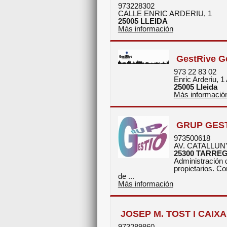
973228302
CALLE ENRIC ARDERIU, 1
25005
LLEIDA
Más información
GestRive Ge
973 22 83 02
Enric Arderiu, 1 A
25005
Lleida
Más informació
GRUP GEST
973500618
AV. CATALLUNY
25300
TARRE
Administración 
propietarios. C
de ...
Más información
JOSEP M. TOST I CAIXA
973289860