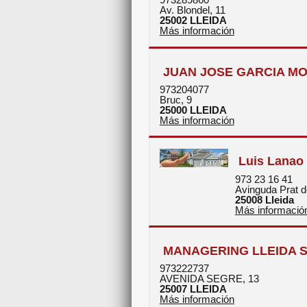
Av. Blondel, 11
25002
LLEIDA
Más información
JUAN JOSE GARCIA M
973204077
Bruc, 9
25000
LLEIDA
Más información
Luis Lanao 
973 23 16 41
Avinguda Prat d
25008
Lleida
Más informació
MANAGERING LLEIDA S.
973222737
AVENIDA SEGRE, 13
25007
LLEIDA
Más información