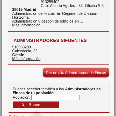
910259402
Calle Alberto Aguilera, 35- Oficina S 5
28015
Madrid
Administración de Fincas en Régimen de División
Horizontal.
Administración y gestión de edificios en ...
Más información
ADMINISTRADORES SIFUENTES
916968289
Calcedonia, 22
Getafe
Más información
Dar de alta Administrador de Fincas
Puedes acceder también a los
Administradores de
Fincas de tu población
:
Población: