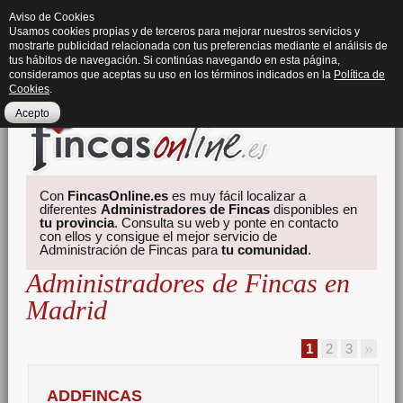
Aviso de Cookies
Usamos cookies propias y de terceros para mejorar nuestros servicios y
mostrarte publicidad relacionada con tus preferencias mediante el análisis de
tus hábitos de navegación. Si continúas navegando en esta página,
consideramos que aceptas su uso en los términos indicados en la
Política de
Cookies
.
Acepto
Con
FincasOnline.es
es muy fácil localizar a
diferentes
Administradores de Fincas
disponibles en
tu provincia
. Consulta su web y ponte en contacto
con ellos y consigue el mejor servicio de
Administración de Fincas para
tu comunidad
.
Administradores de Fincas en
Madrid
1
2
3
ADDFINCAS