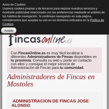
Aviso de Cookies
Usamos cookies propias y de terceros para mejorar nuestros servicios y
mostrarte publicidad relacionada con tus preferencias mediante el análisis de
tus hábitos de navegación. Si continúas navegando en esta página,
consideramos que aceptas su uso en los términos indicados en la
Política de
Cookies
.
Acepto
Con
FincasOnline.es
es muy fácil localizar a
diferentes
Administradores de Fincas
disponibles en
tu provincia
. Consulta su web y ponte en contacto
con ellos y consigue el mejor servicio de
Administración de Fincas para
tu comunidad
.
Administradores de Fincas en
Mostoles
ADMINISTRACION DE FINCAS JOSE
ALONSO