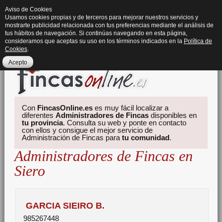
Aviso de Cookies
Usamos cookies propias y de terceros para mejorar nuestros servicios y
mostrarte publicidad relacionada con tus preferencias mediante el análisis de
tus hábitos de navegación. Si continúas navegando en esta página,
consideramos que aceptas su uso en los términos indicados en la
Política de
Cookies
.
Acepto
Con
FincasOnline.es
es muy fácil localizar a
diferentes
Administradores de Fincas
disponibles en
tu provincia
. Consulta su web y ponte en contacto
con ellos y consigue el mejor servicio de
Administración de Fincas para
tu comunidad
.
Administradores de Fincas en
Siero
GARCIA SIEIRO B.
985267448