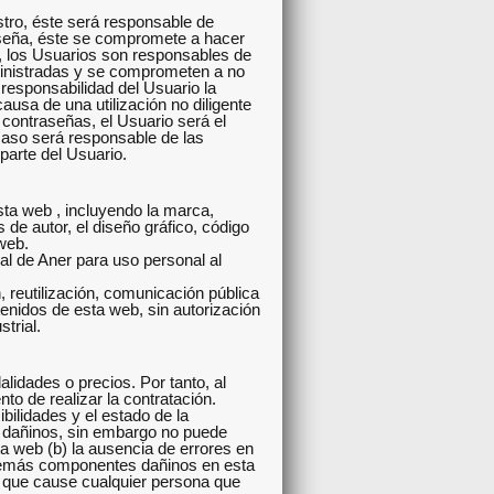
istro, éste será responsable de
raseña, éste se compromete a hacer
, los Usuarios son responsables de
uministradas y se comprometen a no
responsabilidad del Usuario la
causa de una utilización no diligente
 contraseñas, el Usuario será el
 caso será responsable de las
parte del Usuario.
esta web , incluyendo la marca,
s de autor, el diseño gráfico, código
 web.
al de Aner para uso personal al
, reutilización, comunicación pública
tenidos de esta web, sin autorización
trial.
alidades o precios. Por tanto, al
to de realizar la contratación.
ilidades y el estado de la
s dañinos, sin embargo no puede
ta web (b) la ausencia de errores en
/o demás componentes dañinos en esta
s que cause cualquier persona que