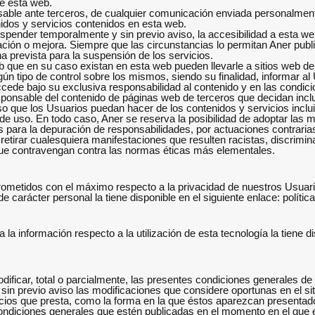
e esta web.
nsable ante terceros, de cualquier comunicación enviada personalmen
nidos y servicios contenidos en esta web.
uspender temporalmente y sin previo aviso, la accesibilidad a esta 
ación o mejora. Siempre que las circunstancias lo permitan Aner publ
ha prevista para la suspensión de los servicios.
b que en su caso existan en esta web pueden llevarle a sitios web 
gún tipo de control sobre los mismos, siendo su finalidad, informar al
ccede bajo su exclusiva responsabilidad al contenido y en las condici
onsable del contenido de páginas web de terceros que decidan inclu
uso que los Usuarios puedan hacer de los contenidos y servicios inclu
de uso. En todo caso, Aner se reserva la posibilidad de adoptar las
 para la depuración de responsabilidades, por actuaciones contrarias a
 retirar cualesquiera manifestaciones que resulten racistas, discrimina
que contravengan contra las normas éticas más elementales.
etidos con el máximo respecto a la privacidad de nuestros Usuario
de carácter personal la tiene disponible en el siguiente enlace:
polític
 la información respecto a la utilización de esta tecnología la tiene di
odificar, total o parcialmente, las presentes condiciones generales 
sin previo aviso las modificaciones que considere oportunas en el si
vicios que presta, como la forma en la que éstos aparezcan presenta
ondiciones generales que estén publicadas en el momento en el que e