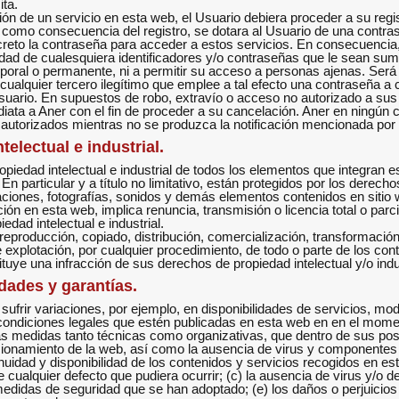
ita.
ación de un servicio en esta web, el Usuario debiera proceder a su reg
 Si como consecuencia del registro, se dotara al Usuario de una cont
creto la contraseña para acceder a estos servicios. En consecuencia
idad de cualesquiera identificadores y/o contraseñas que le sean s
poral o permanente, ni a permitir su acceso a personas ajenas. Será 
or cualquier tercero ilegítimo que emplee a tal efecto una contraseña a 
Usuario. En supuestos de robo, extravío o acceso no autorizado a sus
diata a Aner con el fin de proceder a su cancelación. Aner en ningún
 autorizados mientras no se produzca la notificación mencionada por 
electual e industrial.
ropiedad intelectual e industrial de todos los elementos que integran 
En particular y a título no limitativo, están protegidos por los derecho
straciones, fotografías, sonidos y demás elementos contenidos en sitio
n en esta web, implica renuncia, transmisión o licencia total o parci
dad intelectual e industrial.
 reproducción, copiado, distribución, comercialización, transformación
e explotación, por cualquier procedimiento, de todo o parte de los con
ituye una infracción de sus derechos de propiedad intelectual y/o indus
dades y garantías.
sufrir variaciones, por ejemplo, en disponibilidades de servicios, mod
 condiciones legales que estén publicadas en esta web en en el momen
as medidas tanto técnicas como organizativas, que dentro de sus posib
ncionamiento de la web, así como la ausencia de virus y componente
nuidad y disponibilidad de los contenidos y servicios recogidos en es
de cualquier defecto que pudiera ocurrir; (c) la ausencia de virus y
 medidas de seguridad que se han adoptado; (e) los daños o perjuicio