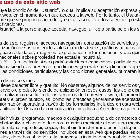
e uso de este sitio web
uye la condición de “Usuario”, lo cual implica su aceptación expresa 
a web, en el momento en que acceda a la web. Por lo tanto, el Usuari
re que se proponga acceder y en su caso utilizar los servicios pres
ificaciones.
suario” a la persona que acceda, navegue, utilice o participe en los se
b.
 de uso, regulan el acceso, navegación, contratación de servicios y
ilización de sus contenidos tales como los textos, gráficos, dibujos, 
s, bases de datos, imágenes, expresiones e informaciones, y cualquier
nacionales sobre propiedad intelectual e industrial.
(en adelante, Aner) podrá establecer condiciones particulares qu
ficos siendo las presentes condiciones generales de aplicación suple
n las condiciones particulares y las condiciones generales, primarán 
n de los servicios
 tiene carácter libre y gratuito. No obstante, algunos de los servicio
 servicio o producto, siendo de aplicación en esos casos, las condicion
 realizar un uso lícito de los servicios de la presente web, de acuer
moral y el orden público, así como las prácticas generalmente aceptada
nformación aportada a través de los formularios incluidos en esta web 
abilidad del Usuario la comunicación inmediata a Aner de cualquier m
ducir virus, programas, macros o cualquier secuencia de caracteres con
 obstaculizar el acceso de otros usuarios mediante el consumo masiv
ublicitaria; reproducir, copiar, distribuir, transformar o poner a dispos
ones a través de los servicios incluidos en esta web que puedan lesion
les, derechos al honor, a la imagen y la intimidad personal de tercer