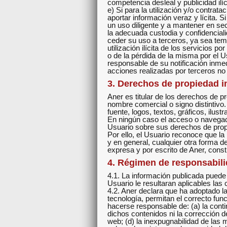
competencia desleal y publicidad ilíc
e) Si para la utilización y/o contrat
aportar información veraz y lícita.
un uso diligente y a mantener en se
la adecuada custodia y confidencial
ceder su uso a terceros, ya sea tem
utilización ilícita de los servicios p
o de la pérdida de la misma por el 
responsable de su notificación inme
acciones realizadas por terceros no
3. Derechos de propiedad int
Aner es titular de los derechos de p
nombre comercial o signo distintivo. 
fuente, logos, textos, gráficos, ilu
En ningún caso el acceso o navegació
Usuario sobre sus derechos de propie
Por ello, el Usuario reconoce que la
y en general, cualquier otra forma d
expresa y por escrito de Aner, const
4. Régimen de responsabili
4.1. La información publicada puede 
Usuario le resultaran aplicables las
4.2. Aner declara que ha adoptado l
tecnología, permitan el correcto fu
hacerse responsable de: (a) la conti
dichos contenidos ni la corrección 
web; (d) la inexpugnabilidad de las