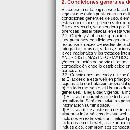
2. Condiciones generales d
El acceso a esta página web le atrib
legales que estén publicadas en est
condiciones generales de uso, siemp
estas condiciones pueden sufrir mod
En este sentido, se entenderá por “U
onerosas, desarrolladas en esta we
2.1.-Objeto y ámbito de aplicación
Las presentes condiciones generales
responsabilidades derivadas de la ut
fotografías, música, vídeos, sonido
leyes nacionales y los tratados inter
ANER SISTEMAS INFORMATICOS, S.L. 
y/o contratación de servicios especí
contradicción entre lo establecido e
particulares.
2.2.-Condiciones acceso y utilizació
a) El acceso a esta web en principio
sujetos a la contratación previa del
b) En todo momento, el Usuario debe
generales, la legalidad vigente, la 
c) El Usuario garantiza que toda la i
actualizada. Será exclusiva respons
información suministrada.
d) El Usuario se abstendrá de: intro
sistemas informáticos de esta web;
incluidos en esta web con finalidad p
incluidos en esta web; realizar acci
industriales, compromisos contractua