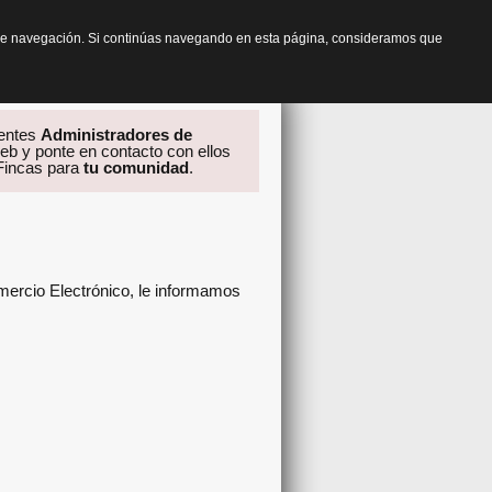
os de navegación. Si continúas navegando en esta página, consideramos que
rentes
Administradores de
eb y ponte en contacto con ellos
 Fincas para
tu comunidad
.
omercio Electrónico, le informamos