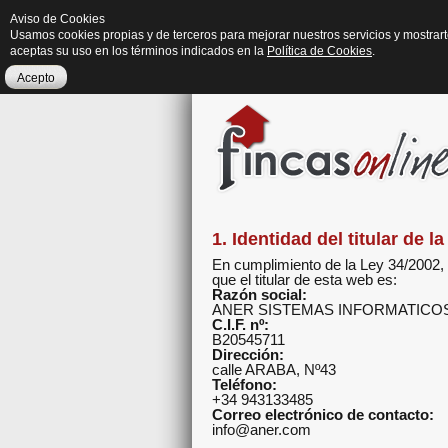
Aviso de Cookies
Usamos cookies propias y de terceros para mejorar nuestros servicios y mostrar
aceptas su uso en los términos indicados en la
Política de Cookies
.
Acepto
1. Identidad del titular de l
En cumplimiento de la Ley 34/2002, 
que el titular de esta web es:
Razón social:
ANER SISTEMAS INFORMATICOS,
C.I.F. nº:
B20545711
Dirección:
calle ARABA, Nº43
Teléfono:
+34 943133485
Correo electrónico de contacto:
info@aner.com