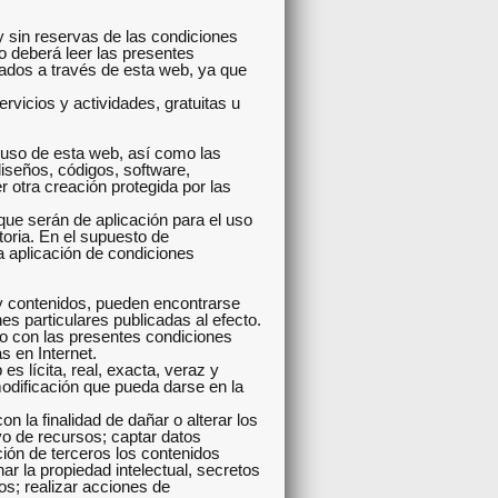
y sin reservas de las condiciones
o deberá leer las presentes
tados a través de esta web, ya que
rvicios y actividades, gratuitas u
 uso de esta web, así como las
diseños, códigos, software,
 otra creación protegida por las
e serán de aplicación para el uso
toria. En el supuesto de
la aplicación de condiciones
s y contenidos, pueden encontrarse
es particulares publicadas al efecto.
do con las presentes condiciones
s en Internet.
es lícita, real, exacta, veraz y
odificación que pueda darse en la
 la finalidad de dañar o alterar los
o de recursos; captar datos
ición de terceros los contenidos
ar la propiedad intelectual, secretos
os; realizar acciones de