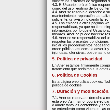
vulnere los sistemas de seguridad d
4.3. El Usuario será el único respo
como del uso ilegítimo de los conte
4.4. Aner se reserva el derecho a s
mantenimiento, reparación, actualiz
suficiente, un aviso indicando la fec
4.5. Los enlaces a otras páginas we
responsabilidad, ya que no tiene nin
información, por lo que el Usuario a
mismos. Aner no puede hacerse resp
4.6. Aner no se responsabiliza del 
respeten las presentes condiciones 
iniciar los procedimientos necesarios
orden público, así como a advertir y
injuriosas, ofensivas, obscenas, o 
5. Política de privacidad.
En Aner estamos firmemente comprom
tratamiento que recibirán sus datos 
6. Política de Cookies
Esta página web utiliza cookies. Toda
política de cookies
7. Duración y modificación.
7.1. Aner se reserva el derecho a m
esta web. Asimismo, podrá efectuar 
o añadir tanto los contenidos y ser
se entenderán como vigentes, las c