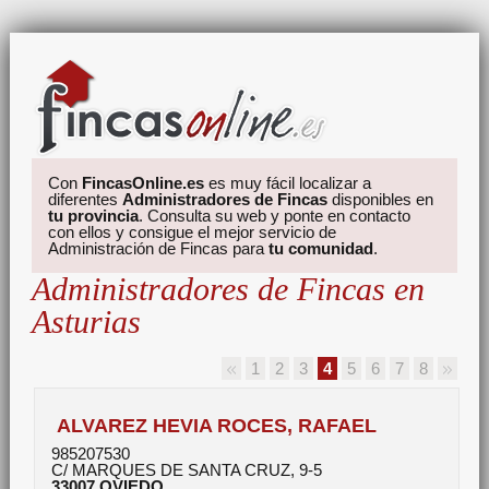
Con
FincasOnline.es
es muy fácil localizar a
diferentes
Administradores de Fincas
disponibles en
tu provincia
. Consulta su web y ponte en contacto
con ellos y consigue el mejor servicio de
Administración de Fincas para
tu comunidad
.
Administradores de Fincas en
Asturias
1
2
3
4
5
6
7
8
ALVAREZ HEVIA ROCES, RAFAEL
985207530
C/ MARQUES DE SANTA CRUZ, 9-5
33007
OVIEDO