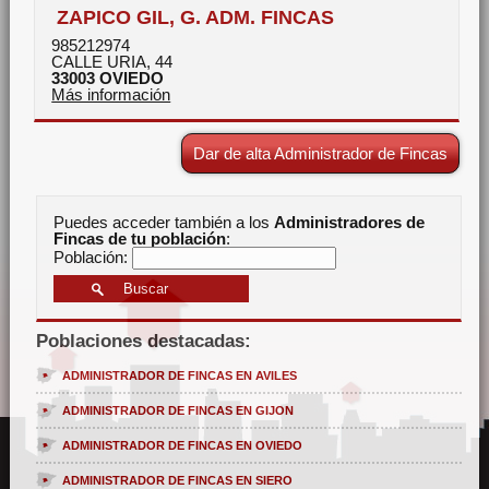
ZAPICO GIL, G. ADM. FINCAS
985212974
CALLE URIA, 44
33003
OVIEDO
Más información
Dar de alta Administrador de Fincas
Puedes acceder también a los
Administradores de
Fincas de tu población
:
Población:
Poblaciones destacadas:
ADMINISTRADOR DE FINCAS EN AVILES
ADMINISTRADOR DE FINCAS EN GIJON
ADMINISTRADOR DE FINCAS EN OVIEDO
ADMINISTRADOR DE FINCAS EN SIERO