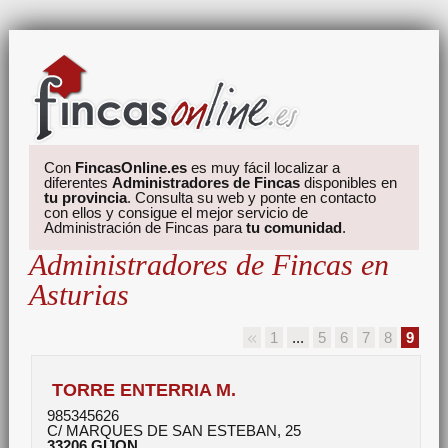
Con
FincasOnline.es
es muy fácil localizar a
diferentes
Administradores de Fincas
disponibles en
tu provincia
. Consulta su web y ponte en contacto
con ellos y consigue el mejor servicio de
Administración de Fincas para
tu comunidad
.
Administradores de Fincas en
Asturias
1
...
5
6
7
8
9
TORRE ENTERRIA M.
985345626
C/ MARQUES DE SAN ESTEBAN, 25
33206
GIJON