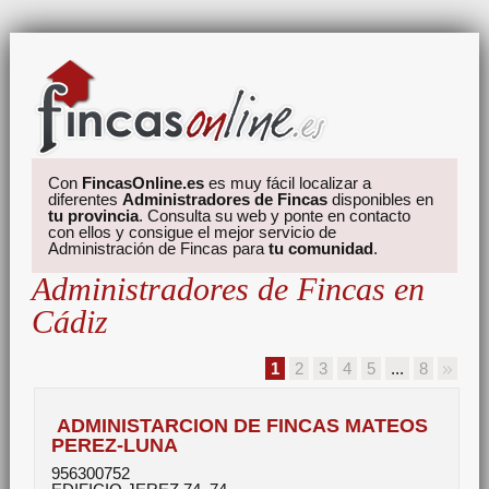
Con
FincasOnline.es
es muy fácil localizar a
diferentes
Administradores de Fincas
disponibles en
tu provincia
. Consulta su web y ponte en contacto
con ellos y consigue el mejor servicio de
Administración de Fincas para
tu comunidad
.
Administradores de Fincas en
Cádiz
1
2
3
4
5
...
8
ADMINISTARCION DE FINCAS MATEOS
PEREZ-LUNA
956300752