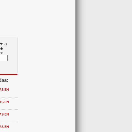
én a
de
n
:
das:
AS EN
AS EN
AS EN
AS EN