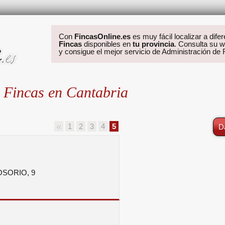
Con
FincasOnline.es
es muy fácil localizar a dife
Fincas
disponibles en
tu provincia
. Consulta su w
y consigue el mejor servicio de Administración de
 Fincas en Cantabria
1
2
3
4
5
D
SORIO, 9