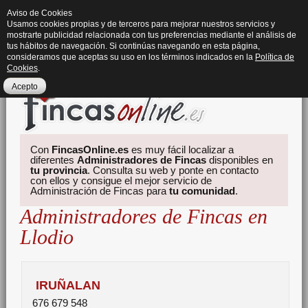
Aviso de Cookies
Usamos cookies propias y de terceros para mejorar nuestros servicios y
mostrarte publicidad relacionada con tus preferencias mediante el análisis de
tus hábitos de navegación. Si continúas navegando en esta página,
consideramos que aceptas su uso en los términos indicados en la
Política de
Cookies
.
Acepto
Con
FincasOnline.es
es muy fácil localizar a
diferentes
Administradores de Fincas
disponibles en
tu provincia
. Consulta su web y ponte en contacto
con ellos y consigue el mejor servicio de
Administración de Fincas para
tu comunidad
.
Administradores de Fincas en
Llodio
IRUÑALAN
676 679 548