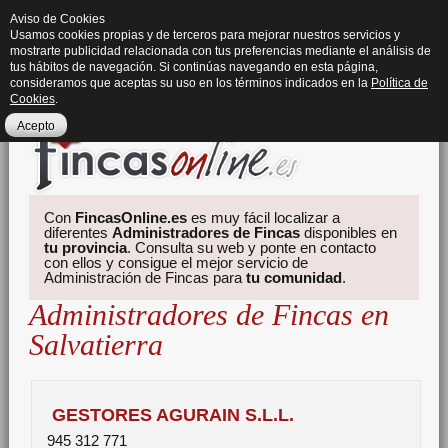
Aviso de Cookies
Usamos cookies propias y de terceros para mejorar nuestros servicios y
mostrarte publicidad relacionada con tus preferencias mediante el análisis de
tus hábitos de navegación. Si continúas navegando en esta página,
consideramos que aceptas su uso en los términos indicados en la
Política de
Cookies
.
Acepto
Con
FincasOnline.es
es muy fácil localizar a
diferentes
Administradores de Fincas
disponibles en
tu provincia
. Consulta su web y ponte en contacto
con ellos y consigue el mejor servicio de
Administración de Fincas para
tu comunidad
.
Administradores de Fincas en
Salvatierra
GESTORES AGURAIN S.L.L.
945 312 771