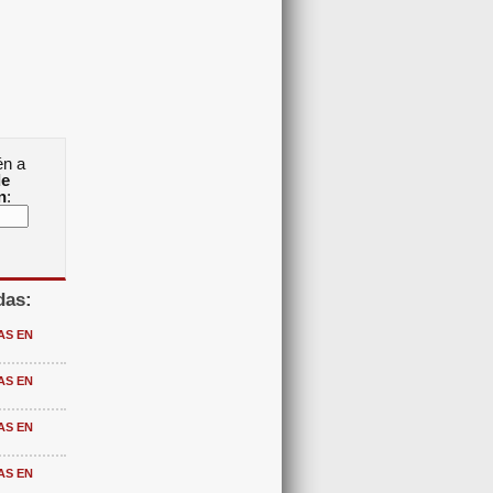
én a
de
n
:
das:
AS EN
AS EN
AS EN
AS EN