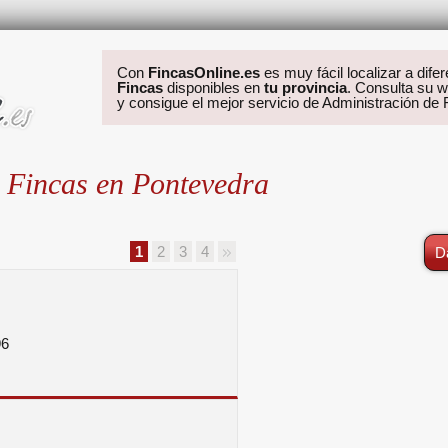
Con
FincasOnline.es
es muy fácil localizar a dife
Fincas
disponibles en
tu provincia
. Consulta su w
y consigue el mejor servicio de Administración de
 Fincas en Pontevedra
1
2
3
4
D
6