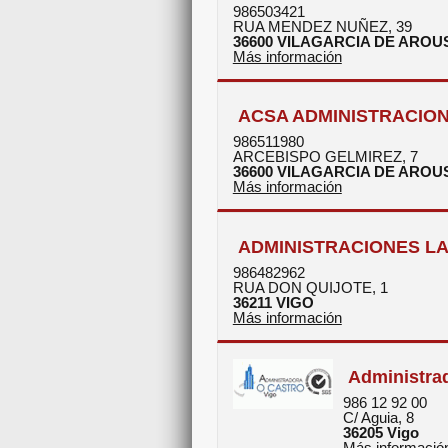
986503421
RUA MENDEZ NUÑEZ, 39
36600
VILAGARCIA DE AROU
Más información
ACSA ADMINISTRACION 
986511980
ARCEBISPO GELMIREZ, 7
36600
VILAGARCIA DE AROU
Más información
ADMINISTRACIONES LA
986482962
RUA DON QUIJOTE, 1
36211
VIGO
Más información
Administra
986 12 92 00
C/ Aguia, 8
36205
Vigo
Más informació